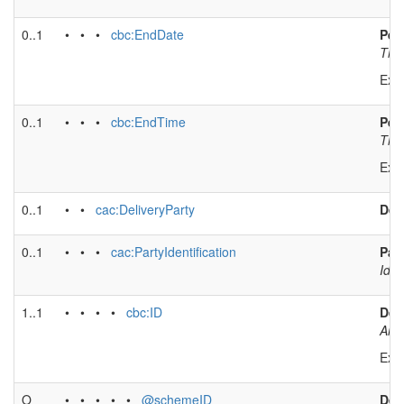
0..1
• • •
cbc:EndDate
Per
The 
Exa
0..1
• • •
cbc:EndTime
Per
The 
Exa
0..1
• •
cac:DeliveryParty
Deli
0..1
• • •
cac:PartyIdentification
Part
Iden
1..1
• • • •
cbc:ID
Deli
An i
Exa
O
• • • • •
@schemeID
Deli