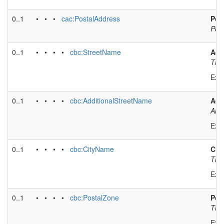
0..1
• • •
cac:PostalAddress
Pos
Post
0..1
• • • •
cbc:StreetName
Add
The 
Exa
0..1
• • • •
cbc:AdditionalStreetName
Add
An a
Exa
0..1
• • • •
cbc:CityName
City
The 
Exa
0..1
• • • •
cbc:PostalZone
Pos
The 
Exa