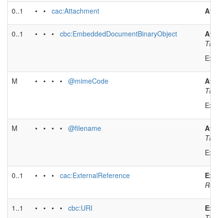
0..1
• •
cac:Attachment
Att
0..1
• • •
cbc:EmbeddedDocumentBinaryObject
Att
The 
Exa
M
• • • •
@mimeCode
Att
The
Exa
M
• • • •
@filename
Att
The 
Exa
0..1
• • •
cac:ExternalReference
Ext
Ref
1..1
• • • •
cbc:URI
Ext
The 