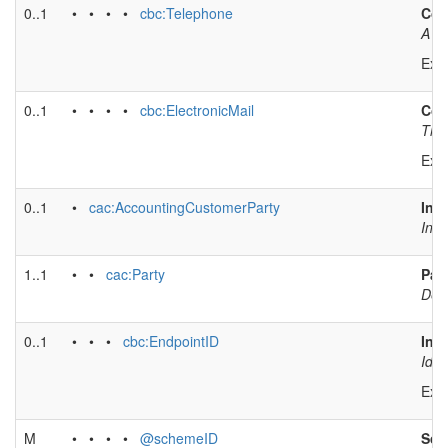
0..1
• • • •
cbc:Telephone
Con
A ph
Exa
0..1
• • • •
cbc:ElectronicMail
Con
The 
Exa
0..1
•
cac:AccountingCustomerParty
Inv
Info
1..1
• •
cac:Party
Par
Desc
0..1
• • •
cbc:EndpointID
Inv
Iden
Exa
M
• • • •
@schemeID
Sch