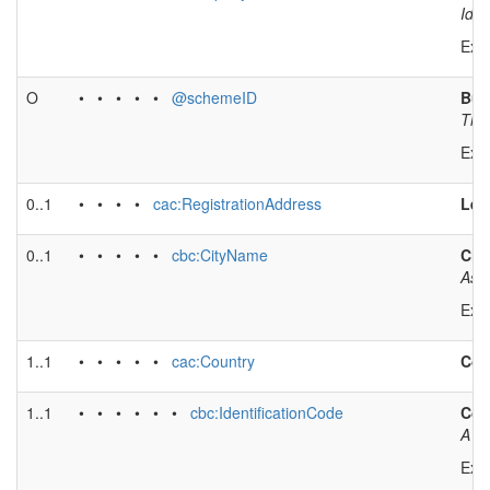
Iden
Exa
O
• • • • •
@schemeID
Buye
The 
Exa
0..1
• • • •
cac:RegistrationAddress
Leg
0..1
• • • • •
cbc:CityName
Cit
Asso
Exa
1..1
• • • • •
cac:Country
Cou
1..1
• • • • • •
cbc:IdentificationCode
Cou
A co
Exa