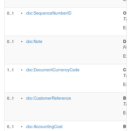
0..1
•
cbc:SequenceNumberID
Ord
The
Exa
0..1
•
cbc:Note
Doc
Free
Exa
1..1
•
cbc:DocumentCurrencyCode
Cur
The 
Exa
0..1
•
cbc:CustomerReference
Buy
The 
Exa
0..1
•
cbc:AccountingCost
Buy