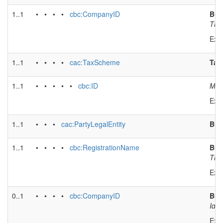
1..1
• • • •
cbc:CompanyID
Buy
The 
Exa
1..1
• • • •
cac:TaxScheme
Tax
1..1
• • • • •
cbc:ID
Mand
Exa
1..1
• • •
cac:PartyLegalEntity
Buy
1..1
• • • •
cbc:RegistrationName
Buy
The 
Exa
0..1
• • • •
cbc:CompanyID
Buye
Iden
Exa