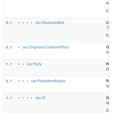
A ph
Exa
0..1
• • • •
cbc:ElectronicMail
Con
The 
Exa
0..1
•
cac:OriginatorCustomerParty
Orig
Info
1..1
• •
cac:Party
Par
Desc
0..1
• • •
cac:PartyIdentification
Part
Iden
1..1
• • • •
cbc:ID
Orig
Iden
Exa