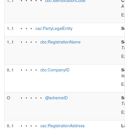
1..1
• • • • •
cbc:IdentificationCode
Cou
A co
Exa
1..1
• • •
cac:PartyLegalEntity
Sell
1..1
• • • •
cbc:RegistrationName
Sell
The 
Exa
0..1
• • • •
cbc:CompanyID
Sell
Iden
Exa
O
• • • • •
@schemeID
Sch
The 
Exa
0..1
• • • •
cac:RegistrationAddress
Leg