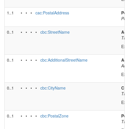
1..1
• • •
cac:PostalAddress
Pos
Post
0..1
• • • •
cbc:StreetName
Add
The 
Exa
0..1
• • • •
cbc:AdditionalStreetName
Add
An a
Exa
0..1
• • • •
cbc:CityName
City
The 
Exa
0..1
• • • •
cbc:PostalZone
Pos
The 