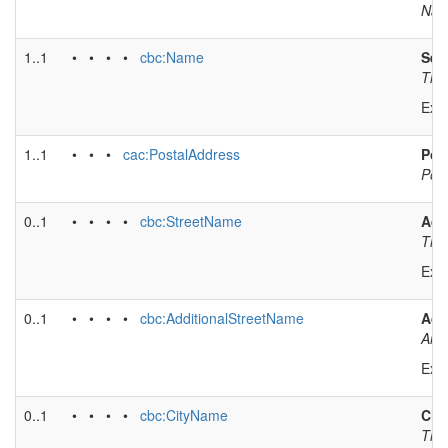
Name
1..1
• • • •
cbc:Name
Sel
The 
Exa
1..1
• • •
cac:PostalAddress
Pos
Post
0..1
• • • •
cbc:StreetName
Add
The 
Exa
0..1
• • • •
cbc:AdditionalStreetName
Add
An a
Exa
0..1
• • • •
cbc:CityName
City
The 