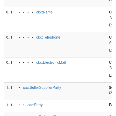
0..1
• • • •
cbc:Name
Con
The 
Exa
0..1
• • • •
cbc:Telephone
Con
A ph
Exa
0..1
• • • •
cbc:ElectronicMail
Con
The 
Exa
1..1
•
cac:SellerSupplierParty
Sell
Desc
1..1
• •
cac:Party
Par