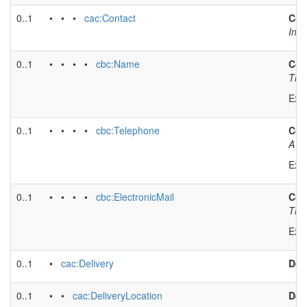
0..1
• • •
cac:Contact
Con
Invo
0..1
• • • •
cbc:Name
Con
The 
Exa
0..1
• • • •
cbc:Telephone
Con
A ph
Exa
0..1
• • • •
cbc:ElectronicMail
Con
The 
Exa
0..1
•
cac:Delivery
Del
0..1
• •
cac:DeliveryLocation
Del