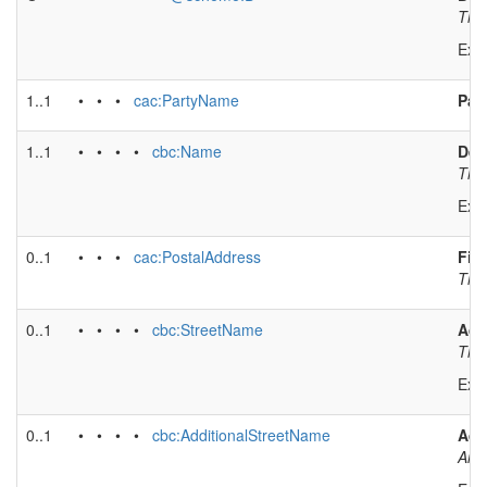
The 
Exa
1..1
• • •
cac:PartyName
Par
1..1
• • • •
cbc:Name
Del
The 
Exa
0..1
• • •
cac:PostalAddress
Fin
The 
0..1
• • • •
cbc:StreetName
Add
The 
Exa
0..1
• • • •
cbc:AdditionalStreetName
Add
An a