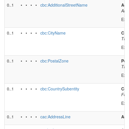
0..1
• • • •
cbc:AdditionalStreetName
Add
An a
Exa
0..1
• • • •
cbc:CityName
City
The 
Exa
0..1
• • • •
cbc:PostalZone
Pos
The 
Exa
0..1
• • • •
cbc:CountrySubentity
Cou
For 
Exa
0..1
• • • •
cac:AddressLine
Add