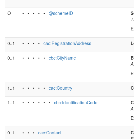
O
• • • • •
@schemeID
Sch
The 
Exa
0..1
• • • •
cac:RegistrationAddress
Leg
0..1
• • • • •
cbc:CityName
Buy
Asso
Exa
1..1
• • • • •
cac:Country
Cou
1..1
• • • • • •
cbc:IdentificationCode
Cou
A co
Exa
0..1
• • •
cac:Contact
Con
Buye