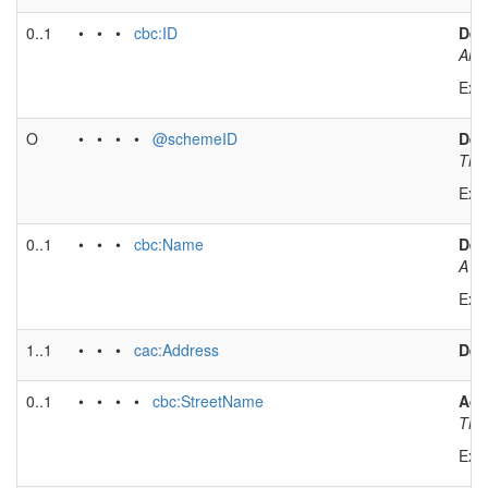
0..1
• • •
cbc:ID
Deli
An i
Exa
O
• • • •
@schemeID
Deli
The 
Exa
0..1
• • •
cbc:Name
Del
A na
Exa
1..1
• • •
cac:Address
Del
0..1
• • • •
cbc:StreetName
Add
The 
Exa