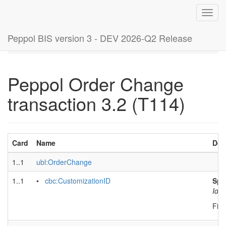
Toggl
navig
Peppol BIS version 3 - DEV 2026-Q2 Release
Home
Peppol Order Change transaction 3.2 (T114)
Peppol Order Change
transaction 3.2 (T114)
Card
Name
Des
1..1
ubl:OrderChange
1..1
•
cbc:CustomizationID
Spec
Iden
Fixe