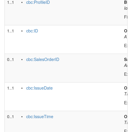
1..1
•
cbc:ProfileID
Bus
Iden
Fixe
1..1
•
cbc:ID
Orde
A tr
Exa
0..1
•
cbc:SalesOrderID
Sal
An i
Exa
1..1
•
cbc:IssueDate
Ord
The 
Exa
0..1
•
cbc:IssueTime
Ord
The 
Exa