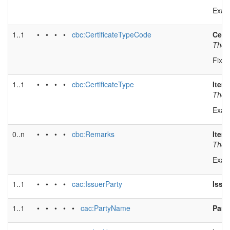
Exam
1..1
• • • •
cbc:CertificateTypeCode
Certi
The U
Fixed
1..1
• • • •
cbc:CertificateType
Item 
The l
Exam
0..n
• • • •
cbc:Remarks
Item 
The l
Exam
1..1
• • • •
cac:IssuerParty
Issu
1..1
• • • • •
cac:PartyName
Part