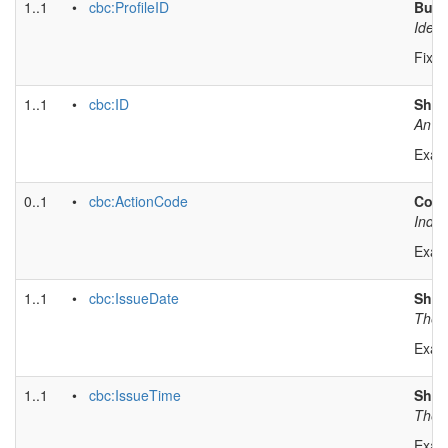
1..1
•
cbc:ProfileID
Busi
Ident
Fixed
1..1
•
cbc:ID
Shopp
An id
Exam
0..1
•
cbc:ActionCode
Comp
Indic
Exam
1..1
•
cbc:IssueDate
Shop
The 
Exam
1..1
•
cbc:IssueTime
Shop
The t
Exam