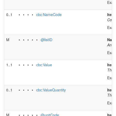
Exam
0..1
• • • •
cbc:NameCode
Item
Code 
Exam
M
• • • • •
@listID
Name 
An id
Exam
1..1
• • • •
cbc:Value
Item
The v
Exam
0..1
• • • •
cbc:ValueQuantity
Item
The u
Exam
M
• • • • •
@unitCode
Item