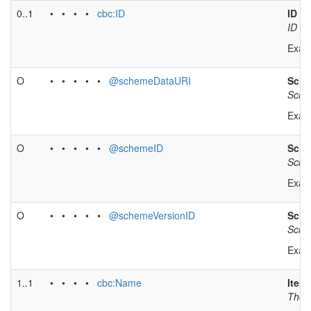
0..1
• • • •
cbc:ID
ID
ID of
Exam
O
• • • • •
@schemeDataURI
Sche
Sche
Exam
O
• • • • •
@schemeID
Sche
Schem
Exam
O
• • • • •
@schemeVersionID
Sche
Schem
Exam
1..1
• • • •
cbc:Name
Item
The n