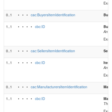
Exam
0..1
• • •
cac:BuyersItemIdentification
Buyer
1..1
• • • •
cbc:ID
Buyer
An id
Exam
0..1
• • •
cac:SellersItemIdentification
Selle
1..1
• • • •
cbc:ID
Item 
An id
Exam
0..1
• • •
cac:ManufacturersItemIdentification
Manu
1..1
• • • •
cbc:ID
Manuf
The m
Exam