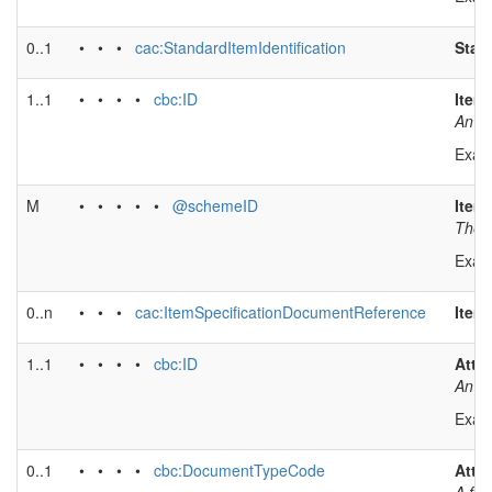
0..1
• • •
cac:StandardItemIdentification
Stand
1..1
• • • •
cbc:ID
Item 
An it
Exam
M
• • • • •
@schemeID
Item 
The i
Exam
0..n
• • •
cac:ItemSpecificationDocumentReference
Item
1..1
• • • •
cbc:ID
Atta
An id
Exam
0..1
• • • •
cbc:DocumentTypeCode
Atta