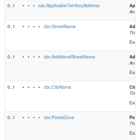
0..1
• • •
cac:ApplicableTerritoryAddress
Appli
An ad
0..1
• • • •
cbc:StreetName
Addr
The m
Exam
0..1
• • • •
cbc:AdditionalStreetName
Addr
An ad
Exam
0..1
• • • •
cbc:CityName
City
The c
Exam
0..1
• • • •
cbc:PostalZone
Post
The i
Exam