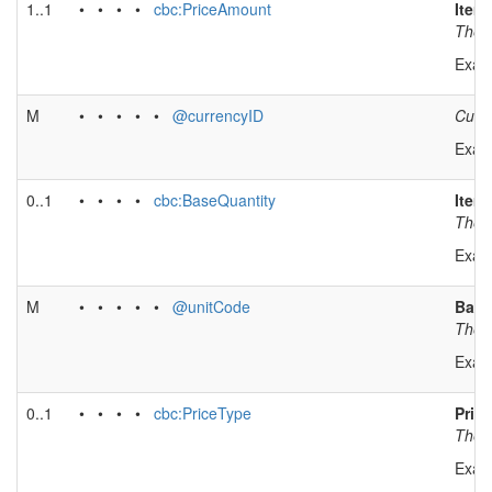
1..1
• • • •
cbc:PriceAmount
Item 
The n
Exam
M
• • • • •
@currencyID
Curre
Exam
0..1
• • • •
cbc:BaseQuantity
Item
The n
Exam
M
• • • • •
@unitCode
Base
The u
Exam
0..1
• • • •
cbc:PriceType
Price
The t
Exam