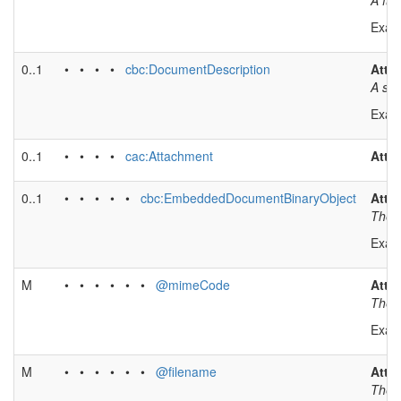
A fun
Exam
0..1
• • • •
cbc:DocumentDescription
Atta
A sho
Exam
0..1
• • • •
cac:Attachment
Atta
0..1
• • • • •
cbc:EmbeddedDocumentBinaryObject
Atta
The a
Exam
M
• • • • • •
@mimeCode
Atta
The 
Exam
M
• • • • • •
@filename
Atta
The f