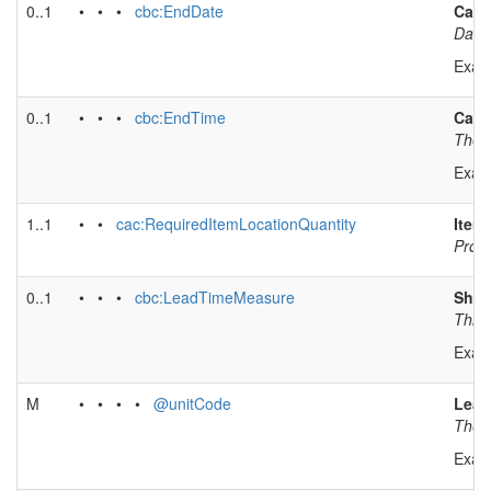
0..1
• • •
cbc:EndDate
Cart 
Date 
Exam
0..1
• • •
cbc:EndTime
Cart 
The t
Exam
1..1
• •
cac:RequiredItemLocationQuantity
Item
Prope
0..1
• • •
cbc:LeadTimeMeasure
Shop
This 
Exam
M
• • • •
@unitCode
Lead
The u
Exam