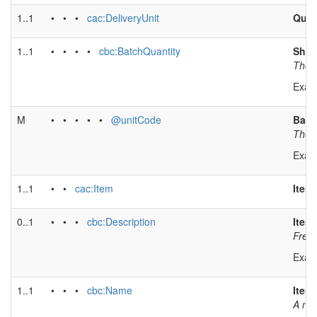
1..1
• • •
cac:DeliveryUnit
Quan
1..1
• • • •
cbc:BatchQuantity
Shop
The n
Exam
M
• • • • •
@unitCode
Batc
The u
Exam
1..1
• •
cac:Item
Item
0..1
• • •
cbc:Description
Item
Free-
Exam
1..1
• • •
cbc:Name
Item
A nam