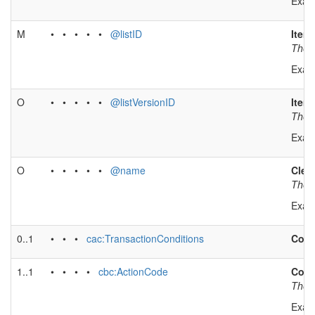
Exam
M
• • • • •
@listID
Item 
The i
Exam
O
• • • • •
@listVersionID
Item 
The i
Exam
O
• • • • •
@name
Clea
The t
Exam
0..1
• • •
cac:TransactionConditions
Cont
1..1
• • • •
cbc:ActionCode
Cont
The c
Exam