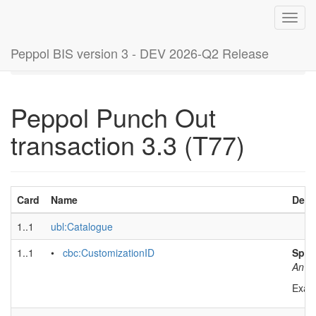
Toggl
navig
Peppol BIS version 3 - DEV 2026-Q2 Release
Home
Peppol Punch Out transaction 3.3 (T77)
Peppol Punch Out
transaction 3.3 (T77)
Card
Name
Desc
1..1
ubl:Catalogue
1..1
•
cbc:CustomizationID
Speci
An id
Exam