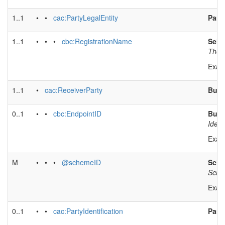
1..1
• •
cac:PartyLegalEntity
Part
1..1
• • •
cbc:RegistrationName
Sell
The f
Exam
1..1
•
cac:ReceiverParty
Buye
0..1
• •
cbc:EndpointID
Buye
Ident
Exam
M
• • •
@schemeID
Sche
Schem
Exam
0..1
• •
cac:PartyIdentification
Party